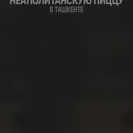
неаполитанскую пиццу
В Ташкенте